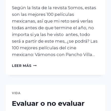
Según la lista de la revista Somos, estas
son las mejores 100 películas
mexicanas, así que mi reto será verlas
todas antes de que termine el año, no
importa si ya las he visto antes, todo
será a partir de este mes, ¿se podrá? Las
100 mejores películas del cine
mexicano: Vámonos con Pancho Villa…
RETO:
LEER MÁS
VER
LAS
MEJORES
100
PELÍCULAS
VIDA
MEXICANAS
DEL
Evaluar o no evaluar
CINE