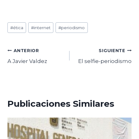
Etiquetas
#
ética
#
internet
#
periodismo
de
la
entrada:
Navegación
ANTERIOR
SIGUIENTE
A Javier Valdez
El selfie-periodismo
de
entradas
Publicaciones Similares