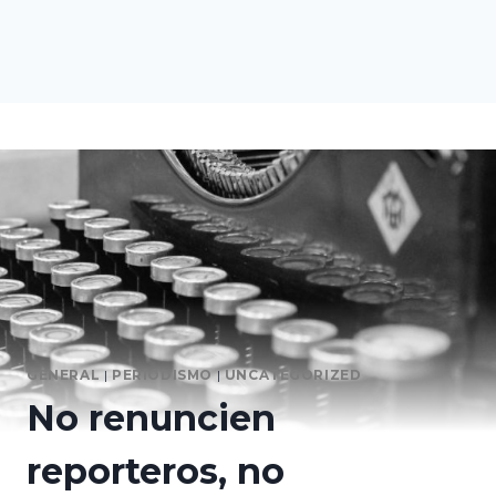
GENERAL
|
PERIODISMO
|
UNCATEGORIZED
No renuncien
reporteros, no