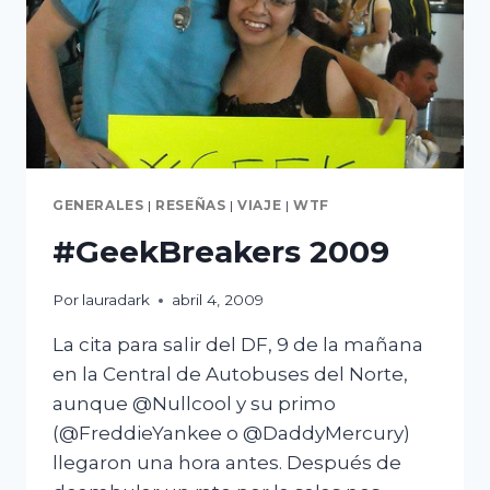
GENERALES
|
RESEÑAS
|
VIAJE
|
WTF
#GeekBreakers 2009
Por
lauradark
abril 4, 2009
La cita para salir del DF, 9 de la mañana
en la Central de Autobuses del Norte,
aunque @Nullcool y su primo
(@FreddieYankee o @DaddyMercury)
llegaron una hora antes. Después de