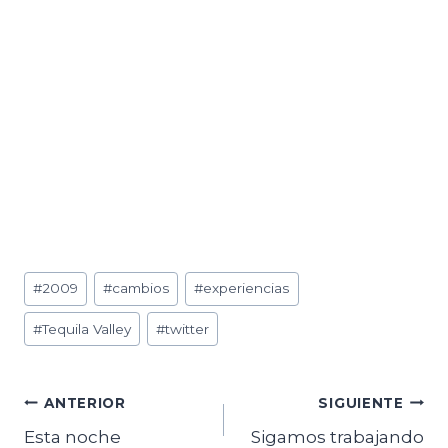
Etiquetas
#
2009
#
cambios
#
experiencias
de
#
Tequila Valley
#
twitter
la
entrada:
Navegación
ANTERIOR
SIGUIENTE
Esta noche
Sigamos trabajando