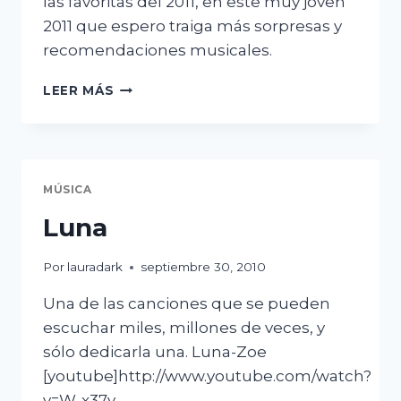
las favoritas del 2011, en este muy jóven
2011 que espero traiga más sorpresas y
recomendaciones musicales.
HOLD
LEER MÁS
ON
BY
HOT
CHIP
MÚSICA
Luna
Por
lauradark
septiembre 30, 2010
Una de las canciones que se pueden
escuchar miles, millones de veces, y
sólo dedicarla una. Luna-Zoe
[youtube]http://www.youtube.com/watch?
v=W-x37y-