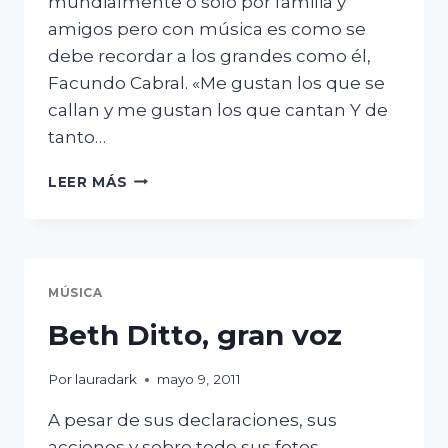
mundialmente o sólo por familia y
amigos pero con música es como se
debe recordar a los grandes como él,
Facundo Cabral. «Me gustan los que se
callan y me gustan los que cantan Y de
tanto…
«…
LEER MÁS
PARA
VELAR
A
UN
CANTOR
MÚSICA
CON
UNA
Beth Ditto, gran voz
MILONGA
ALCANZA.»
Por
lauradark
mayo 9, 2011
A pesar de sus declaraciones, sus
acciones y sobre todo sus fotos