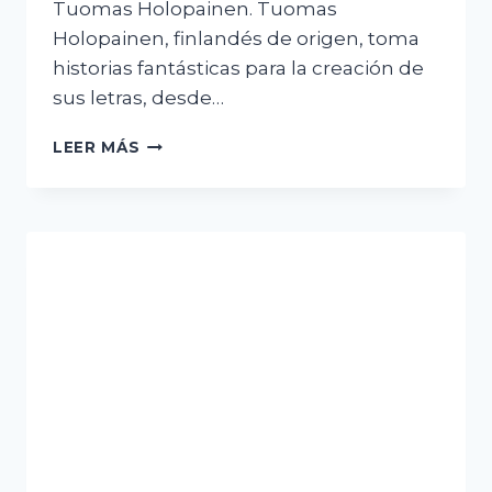
Tuomas Holopainen. Tuomas
Holopainen, finlandés de origen, toma
historias fantásticas para la creación de
sus letras, desde…
CREEK
LEER MÁS
MARY’S
BLOOD,
MÁS
QUE
UNA
CANCIÓN