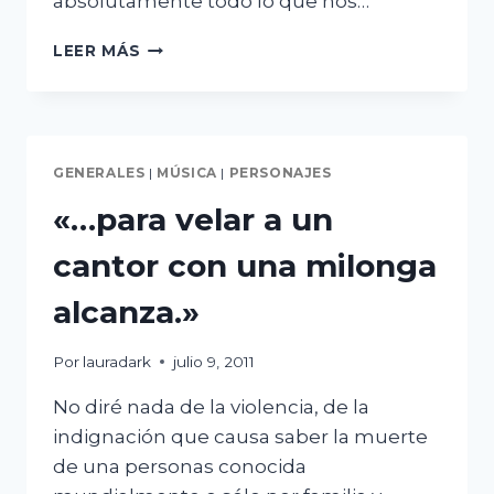
absolutamente todo lo que nos…
BRAND
LEER MÁS
NEW
DAY,
JOSHUA
RADIN
GENERALES
|
MÚSICA
|
PERSONAJES
«…para velar a un
cantor con una milonga
alcanza.»
Por
lauradark
julio 9, 2011
No diré nada de la violencia, de la
indignación que causa saber la muerte
de una personas conocida