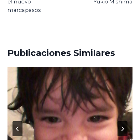
el nuevo
Yukio Mishima
entradas
marcapasos
Publicaciones Similares