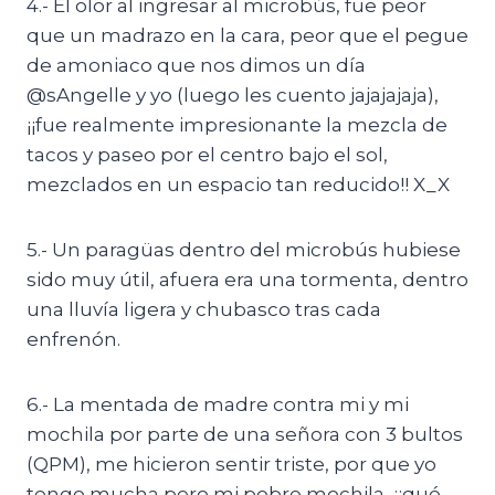
4.- El olor al ingresar al microbús, fue peor
que un madrazo en la cara, peor que el pegue
de amoniaco que nos dimos un día
@sAngelle y yo (luego les cuento jajajajaja),
¡¡fue realmente impresionante la mezcla de
tacos y paseo por el centro bajo el sol,
mezclados en un espacio tan reducido!! X_X
5.- Un paragüas dentro del microbús hubiese
sido muy útil, afuera era una tormenta, dentro
una lluvía ligera y chubasco tras cada
enfrenón.
6.- La mentada de madre contra mi y mi
mochila por parte de una señora con 3 bultos
(QPM), me hicieron sentir triste, por que yo
tengo mucha pero mi pobre mochila, ¡¡qué