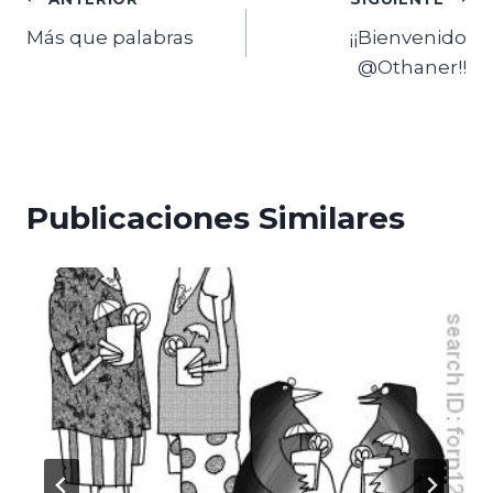
Navegación
Más que palabras
¡¡Bienvenido
de
@Othaner!!
entradas
Publicaciones Similares